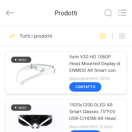
Shenzhen
Anpo
Intelligence
Prodotti
Technology
Co.,
Ltd..
All
Rights
CASA
92
Reserved.
Tutti i prodotti
Vetri astuti dell'AR
PRODOTTI
Vetri V20 HD 1080P
Head Mounted Display di
CIRCA
ENMESI AR Smart con
NOI
Android
Negoziabile MOQ:10PCS
CONTATTO
89
GIRO
Head Mounted
1920x1200 OLED AR
DELLA
Smart Glasses 75°FOV
FABBRICA
Display
USB-C/HDMI AR Head
Mounted Display
Negoziabile MOQ:10 pezzi