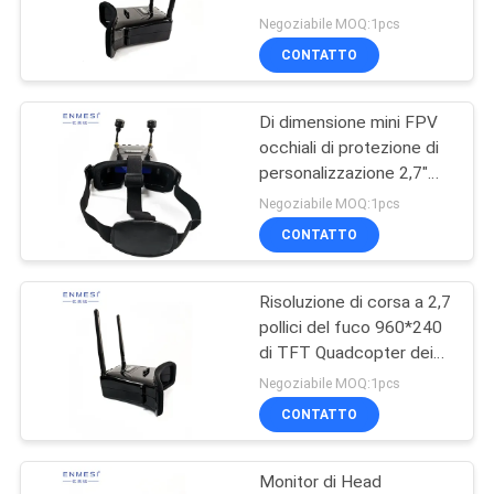
Quadcopter FPV per
Negoziabile MOQ:1pcs
l'attraversamento della
MAPPA
CONTATTO
macchina
101
DEL
Micro modulo
Di dimensione mini FPV
SITO
occhiali di protezione di
dell'esposizione
personalizzazione 2,7"
schermo 5.8GHz 1.4W di
POLITICA
Negoziabile MOQ:1pcs
TFT LCD nel modo di rf
CONTATTO
SULLA
PRIVACY
Risoluzione di corsa a 2,7
10
pollici del fuco 960*240
Video vetri del
di TFT Quadcopter dei
migliori occhiali di
Negoziabile MOQ:1pcs
teatro mobile
protezione del bilancio
CONTATTO
FPV con 5.8G
Monitor di Head