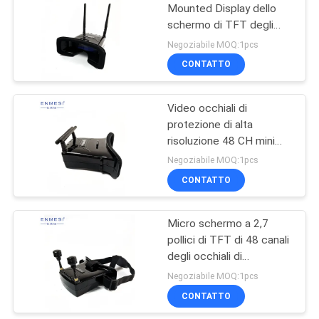
Mounted Display dello
schermo di TFT degli
78
occhiali di protezione del
Negoziabile MOQ:1pcs
fuco di risoluzione FPV di
Occhiali di
CONTATTO
diversità 960*240
protezione del fuco
Video occhiali di
di FPV
protezione di alta
risoluzione 48 CH mini
2,7" di Quadcopter FPV
Negoziabile MOQ:1pcs
vetri di HD TFT LCD FPV
CONTATTO
17
Micro schermo a 2,7
Video vetri di FPV
pollici di TFT di 48 canali
degli occhiali di
protezione di volo del
Negoziabile MOQ:1pcs
fuco del bilancio FPV per
CONTATTO
il fuco di RC