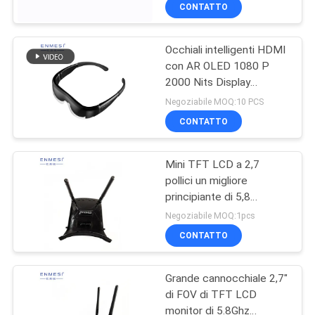
CONTROLLO
CONTATTO
DI
Occhiali intelligenti HDMI
QUALITÀ
37
con AR OLED 1080 P
2000 Nits Display
video vetri astuti 3D
NOTIZIE
montato a testa a 41
Negoziabile MOQ:10 PCS
gradi OEM ODM
CONTATTO
CASI
Mini TFT LCD a 2,7
pollici un migliore
RICHIEDA
principiante di 5,8
28
UNA
gigahertz che corre gli
Negoziabile MOQ:1pcs
occhiali di protezione 48
CITAZIONE
CONTATTO
Channesl di FPV
Vetri astuti di VR
Grande cannocchiale 2,7"
SHOPPING
di FOV di TFT LCD
ONLINE
monitor di 5.8Ghz