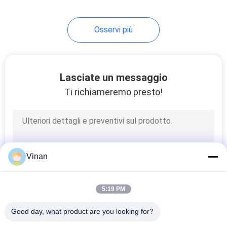
17
Osservi più
Vetri di
addestramento di
visione
Lasciate un messaggio
Ti richiameremo presto!
54
Vetri astuti di
Vinan
Bluetooth
5:19 PM
Good day, what product are you looking for?