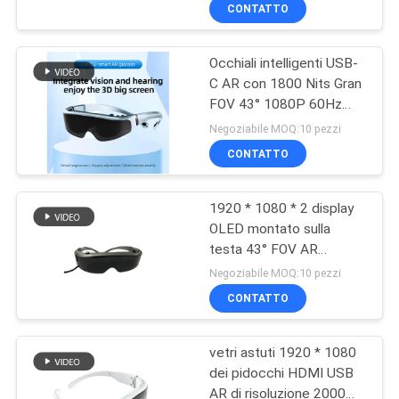
CONTROLLO
CONTATTO
DI
Occhiali intelligenti USB-
QUALITÀ
37
C AR con 1800 Nits Gran
FOV 43° 1080P 60Hz
video vetri astuti 3D
NOTIZIE
Display OLED montato
Negoziabile MOQ:10 pezzi
sulla testa
CONTATTO
CASI
1920 * 1080 * 2 display
OLED montato sulla
RICHIEDA
testa 43° FOV AR
28
UNA
Occhiali intelligenti con
Negoziabile MOQ:10 pezzi
USB-C
CITAZIONE
CONTATTO
Vetri astuti di VR
vetri astuti 1920 * 1080
SHOPPING
dei pidocchi HDMI USB
ONLINE
AR di risoluzione 2000