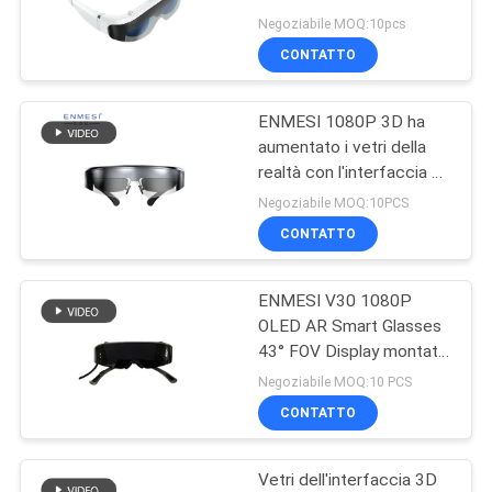
per il gioco del gioco
Negoziabile MOQ:10pcs
MAPPA
CONTATTO
101
DEL
Micro modulo
ENMESI 1080P 3D ha
SITO
aumentato i vetri della
dell'esposizione
realtà con l'interfaccia di
HDMI & USB-C
POLITICA
Negoziabile MOQ:10PCS
CONTATTO
SULLA
PRIVACY
ENMESI V30 1080P
10
OLED AR Smart Glasses
Video vetri del
43° FOV Display montato
sulla testa con USB-C
Negoziabile MOQ:10 PCS
teatro mobile
CONTATTO
Vetri dell'interfaccia 3D