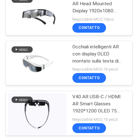
AR Head Mounted
Display 1920x1080
78
Smart di FOV HDMI di 41
Negoziabile MOQ:10pcs
grado
Occhiali di
CONTATTO
protezione del fuco
Occhiali intelligenti AR
di FPV
con display OLED
montato sulla testa di
grandi dimensioni FOV
Negoziabile MOQ:10 pezzi
1080P
CONTATTO
17
V40 AR USB-C / HDMI
Video vetri di FPV
AR Smart Glasses
1920*1200 OLED 75
gradi FOV
Negoziabile MOQ:10 pezzi
CONTATTO