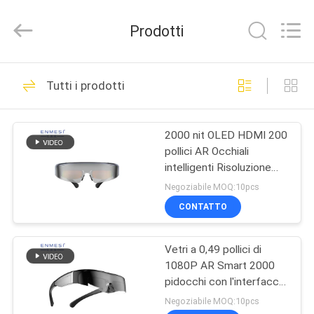
Shenzhen
Anpo
Intelligence
Prodotti
Technology
Co.,
Ltd..
All
Rights
CASA
92
Reserved.
Tutti i prodotti
Vetri astuti dell'AR
PRODOTTI
2000 nit OLED HDMI 200
pollici AR Occhiali
CIRCA
intelligenti Risoluzione
NOI
1920x1080
Negoziabile MOQ:10pcs
CONTATTO
89
GIRO
Head Mounted
Vetri a 0,49 pollici di
DELLA
1080P AR Smart 2000
FABBRICA
Display
pidocchi con l'interfaccia
di HDMI
Negoziabile MOQ:10pcs