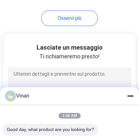
17
Osservi più
Vetri di
addestramento di
visione
Lasciate un messaggio
Ti richiameremo presto!
54
Vetri astuti di
Vinan
Bluetooth
1:46 AM
Good day, what product are you looking for?