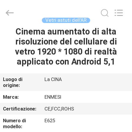
Shenzhen
Anpo
Intelligence
Technology
Co.,
Vetri astuti dell'AR
Ltd..
All
Rights
Cinema aumentato di alta
CASA
Reserved.
risoluzione del cellulare di
PRODOTTI
vetro 1920 * 1080 di realtà
applicato con Android 5,1
CIRCA
NOI
Luogo di
La CINA
origine:
GIRO
Marca:
ENMESI
DELLA
Certificazione:
CE,FCC,ROHS
FABBRICA
Numero di
E625
modello: