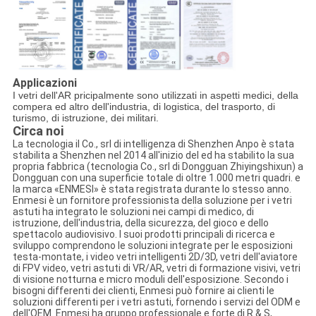
Applicazioni
I vetri dell'AR pricipalmente sono utilizzati in aspetti medici, della
compera ed altro dell'industria, di logistica, del trasporto, di
turismo, di istruzione, dei militari.
Circa noi
La tecnologia il Co., srl di intelligenza di Shenzhen Anpo è stata
stabilita a Shenzhen nel 2014 all'inizio del ed ha stabilito la sua
propria fabbrica (tecnologia Co., srl di Dongguan Zhiyingshixun) a
Dongguan con una superficie totale di oltre 1.000 metri quadri. e
la marca «ENMESI» è stata registrata durante lo stesso anno.
Enmesi è un fornitore professionista della soluzione per i vetri
astuti ha integrato le soluzioni nei campi di medico, di
istruzione, dell'industria, della sicurezza, del gioco e dello
spettacolo audiovisivo. I suoi prodotti principali di ricerca e
sviluppo comprendono le soluzioni integrate per le esposizioni
testa-montate, i video vetri intelligenti 2D/3D, vetri dell'aviatore
di FPV video, vetri astuti di VR/AR, vetri di formazione visivi, vetri
di visione notturna e micro moduli dell'esposizione. Secondo i
bisogni differenti dei clienti, Enmesi può fornire ai clienti le
soluzioni differenti per i vetri astuti, fornendo i servizi del ODM e
dell'OEM. Enmesi ha gruppo professionale e forte di R & S,