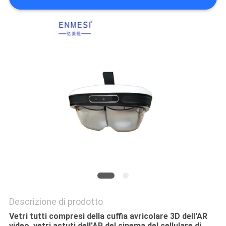
MAPPA
DEL
SITO
POLITICA
SULLA
PRIVACY
Descrizione di prodotto
Vetri tutti compresi della cuffia avricolare 3D dell'AR
video, vetri astuti dell'AR del cinema del cellulare di