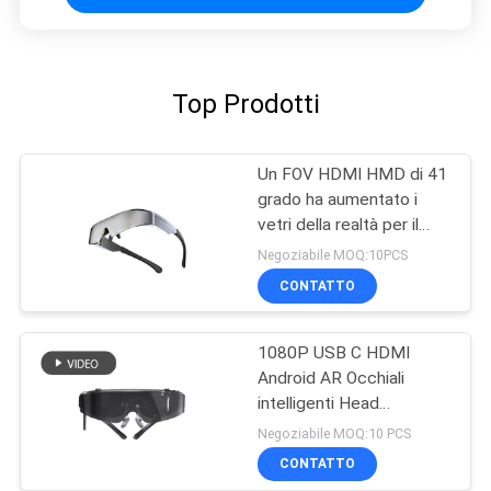
Top Prodotti
Un FOV HDMI HMD di 41
grado ha aumentato i
vetri della realtà per il
telefono/computer
Negoziabile MOQ:10PCS
CONTATTO
1080P USB C HDMI
Android AR Occhiali
intelligenti Head
Mounted Display WIFI &
Negoziabile MOQ:10 PCS
Bluetooth
CONTATTO