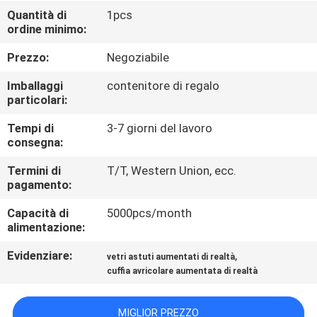
CONTROLLO
Quantità di
1pcs
ordine minimo:
DI
QUALITÀ
Prezzo:
Negoziabile
Imballaggi
contenitore di regalo
NOTIZIE
particolari:
Tempi di
3-7 giorni del lavoro
consegna:
CASI
Termini di
T/T, Western Union, ecc.
pagamento:
RICHIEDA
Capacità di
5000pcs/month
UNA
alimentazione:
CITAZIONE
Evidenziare:
,
vetri astuti aumentati di realtà
cuffia avricolare aumentata di realtà
SHOPPING
ONLINE
MIGLIOR PREZZO