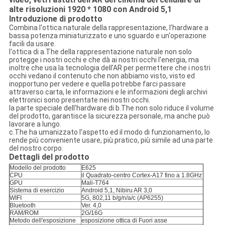
alte risoluzioni 1920 * 1080 con Android 5,1
Introduzione di prodotto
Combina l'ottica naturale della rappresentazione, l'hardware a
bassa potenza miniaturizzato e uno sguardo e un'operazione
facili da usare.
l'ottica di a.The della rappresentazione naturale non solo
protegge i nostri occhi e che dà ai nostri occhi l'energia, ma
inoltre che usa la tecnologia dell'AR per permettere che i nostri
occhi vedano il contenuto che non abbiamo visto, visto ed
inopportuno per vedere e quella potrebbe farci passare
attraverso carta, le informazioni e le informazioni degli archivi
elettronici sono presentate nei nostri occhi.
la parte speciale dell'hardware di b.The non solo riduce il volume
del prodotto, garantisce la sicurezza personale, ma anche può
lavorare a lungo.
c.The ha umanizzato l'aspetto ed il modo di funzionamento, lo
rende più conveniente usare, più pratico, più simile ad una parte
del nostro corpo.
Dettagli del prodotto
Modello del prodotto
E625
CPU
il Quadrato-centro Cortex-A17 fino a 1.8GHz
GPU
Mali-T764
Sistema di esercizio
Android 5,1, Nibiru AR 3,0
WIFI
5G, 802,11 b/g/n/a/c (AP6255)
Bluetooth
Ver. 4,0
RAM/ROM
2G/16G
Metodo dell'esposizione
esposizione ottica di Fuori asse