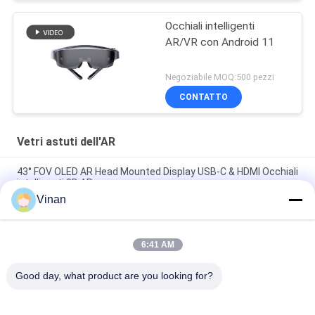
Occhiali intelligenti
AR/VR con Android 11
Negoziabile MOQ:500 pezzi
CONTATTO
Vetri astuti dell'AR
43° FOV OLED AR Head Mounted Display USB-C & HDMI Occhiali
intelligenti 3D AR
Vinan
1080P OLED 43° FOV 1800 Nits AR Occhiali intelligenti 0~-600°
Dioptore Occhiali 3D HMD Con USB-C
6:41 AM
2000 pidocchi 3D binoculari di OLED 1920 * 1080 * 2 hanno
aumentato i vetri della realtà
Good day, what product are you looking for?
Categorie popolari
Tutti