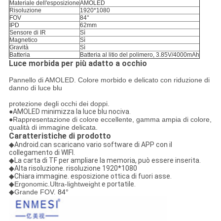
Materiale dell'esposizione
AMOLED
Risoluzione
1920*1080
FOV
84°
IPD
62mm
Sensore di IR
Sì
Magnetico
Sì
Gravità
Sì
Batteria
Batteria al litio del polimero, 3.85V/4000mAh
Luce morbida per più adatto a occhio
Pannello di AMOLED. Colore morbido e delicato con riduzione di
danno di luce blu
protezione degli occhi dei doppi.
●AMOLED minimizza la luce blu nociva.
●
Rappresentazione di colore eccellente, gamma ampia di colore,
qualità di immagine delicata.
Caratteristiche di prodotto
◆Android.can scaricano vario software di APP con il
collegamento di WIFI.
◆La carta di TF per ampliare la memoria, può essere inserita.
◆Alta risoluzione. risoluzione 1920*1080
◆Chiara immagine. esposizione ottica di fuori asse.
◆
Ergonomic.Ultra-lightweight
e portatile.
◆
Grande FOV.
84°