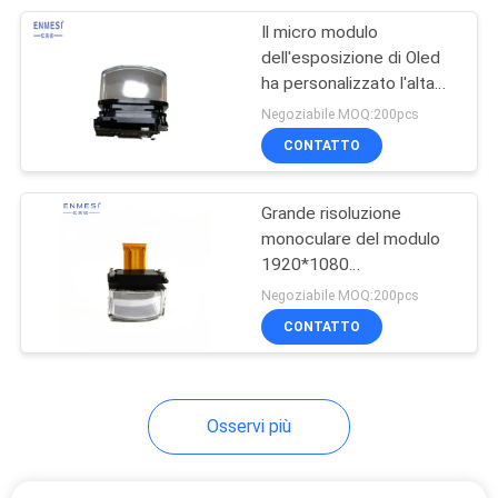
Il micro modulo
17
dell'esposizione di Oled
Vetri di
ha personalizzato l'alta
risoluzione introdotta
Negoziabile MOQ:200pcs
addestramento di
HDMI monoculare
CONTATTO
visione
Grande risoluzione
monoculare del modulo
1920*1080
54
dell'esposizione di FOV
Negoziabile MOQ:200pcs
Vetri astuti di
Oled per i vetri astuti
CONTATTO
Bluetooth
Osservi più