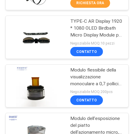
Campo Visivo 40° e
CONTROLLO
RICHIESTA ORA
Risoluzione 1920x1080
DI
TYPE-C AR Display 1920
QUALITÀ
37
* 1080 OLED Birdbath
Micro Display Module per
video vetri astuti 3D
NOTIZIE
HUD
Negoziabile MOQ:10 pezzi
CONTATTO
CASI
Modulo flessibile della
visualizzazione
RICHIEDA
monoculare a 0,7 pollici
28
UNA
pieno OLED di HD Sony
Negoziabile MOQ:200pcs
micro per il casco dell'AR
CITAZIONE
CONTATTO
Vetri astuti di VR
Modulo dell'esposizione
SHOPPING
del piatto
ONLINE
dell'azionamento micro,