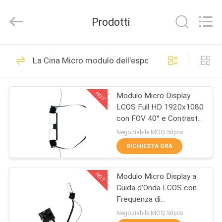
Shenzhen
Anpo
Intelligence
Prodotti
Technology
Co.,
Ltd..
All
Rights
CASA
92
Reserved.
La Cina Micro modulo dell'esposizione
Vetri astuti dell'AR
PRODOTTI
HOT
Modulo Micro Display
LCOS Full HD 1920x1080
CIRCA
con FOV 40° e Contrasto
NOI
Elevato 200:1 per
Negoziabile MOQ:50pcs
Applicazioni AR/VR
RICHIESTA ORA
89
GIRO
Head Mounted
HOT
Modulo Micro Display a
DELLA
Guida d'Onda LCOS con
FABBRICA
Display
Frequenza di
Aggiornamento 120Hz,
Negoziabile MOQ:50pcs