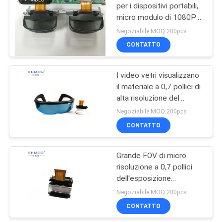
per i dispositivi portabili,
micro modulo di 1080P
78
FHD dell'esposizione di
Negoziabile MOQ:200pcs
OLED
Occhiali di
CONTATTO
protezione del fuco
I video vetri visualizzano
di FPV
il materiale a 0,7 pollici di
alta risoluzione del
modulo 1920*1080
Negoziabile MOQ:200pcs
OLED per HUD
CONTATTO
17
Grande FOV di micro
Video vetri di FPV
risoluzione a 0,7 pollici
dell'esposizione
Module1920*1080 per i
Negoziabile MOQ:200pcs
video vetri di FPV
CONTATTO