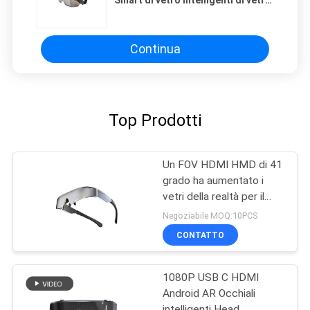
HMD video con WIFI
Continua
Top Prodotti
Un FOV HDMI HMD di 41
grado ha aumentato i
vetri della realtà per il
telefono/computer
Negoziabile MOQ:10PCS
CONTATTO
1080P USB C HDMI
Android AR Occhiali
intelligenti Head