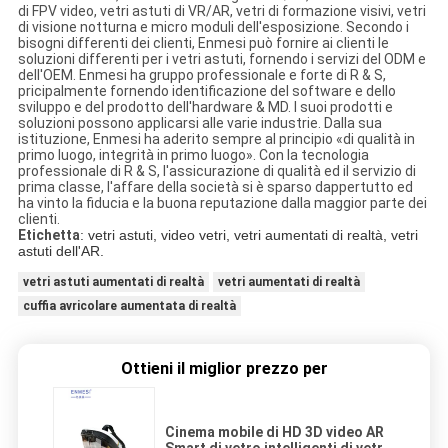
di FPV video, vetri astuti di VR/AR, vetri di formazione visivi, vetri
di visione notturna e micro moduli dell'esposizione. Secondo i
bisogni differenti dei clienti, Enmesi può fornire ai clienti le
soluzioni differenti per i vetri astuti, fornendo i servizi del ODM e
dell'OEM. Enmesi ha gruppo professionale e forte di R & S,
pricipalmente fornendo identificazione del software e dello
sviluppo e del prodotto dell'hardware & MD. I suoi prodotti e
soluzioni possono applicarsi alle varie industrie. Dalla sua
istituzione, Enmesi ha aderito sempre al principio «di qualità in
primo luogo, integrità in primo luogo». Con la tecnologia
professionale di R & S, l'assicurazione di qualità ed il servizio di
prima classe, l'affare della società si è sparso dappertutto ed
ha vinto la fiducia e la buona reputazione dalla maggior parte dei
clienti.
Etichetta
: vetri astuti, video vetri, vetri aumentati di realtà, vetri
astuti dell'AR.
vetri astuti aumentati di realtà
vetri aumentati di realtà
cuffia avricolare aumentata di realtà
Ottieni il miglior prezzo per
Cinema mobile di HD 3D video AR
Smart di vetro intelligenti di vetro