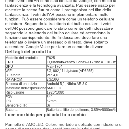
I primi vetri dell'AR sono stati lanciati da Google, con molto la
fantascienza e la tecnologia avanzata. Può essere usato per
avvertire la scena futura come il protagonista nei film della
fantascienza. I vetri dell'AR possono implementare molte
funzioni. Può essere considerare come un telefono cellulare
miniatura. Seguendo la traiettoria del bulbo oculare, i vetri
dell'AR possono giudicare lo stato corrente dell'indossatore
seguendo la traiettoria del bulbo oculare ed accendono la
funzione corrispondente. Se l'indossatore deve fare una
telefonata o inviare un messaggio di testo, deve soltanto
accendere Google Voice per fare un comando di voce.
Dettagli del prodotto
Modello del prodotto
E625
CPU
il Quadrato-centro Cortex-A17 fino a 1.8GHz
GPU
Mali-T764
WIFI
5G, 802,11 b/g/n/a/c (AP6255)
Bluetooth
Ver. 4,0
RAM/ROM
2G/16G
Sistema di esercizio
Android 5,1, Nibiru AR 3,0
Materiale dell'esposizione
AMOLED
Risoluzione
1920*1080
FOV
84°
IPD
62mm
Sensore di IR
Sì
Batteria
Batteria al litio del polimero, 3.85V/4000mAh
Luce morbida per più adatto a occhio
Pannello di AMOLED. Colore morbido e delicato con riduzione di