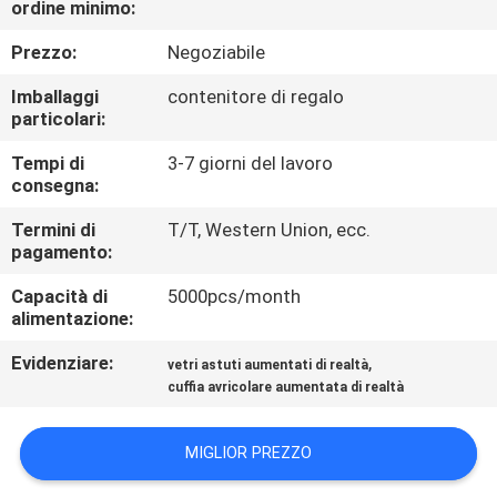
ordine minimo:
CONTROLLO
DI
Prezzo:
Negoziabile
QUALITÀ
Imballaggi
contenitore di regalo
particolari:
NOTIZIE
Tempi di
3-7 giorni del lavoro
consegna:
CASI
Termini di
T/T, Western Union, ecc.
pagamento:
Capacità di
5000pcs/month
RICHIEDA
alimentazione:
UNA
Evidenziare:
,
vetri astuti aumentati di realtà
CITAZIONE
cuffia avricolare aumentata di realtà
SHOPPING
MIGLIOR PREZZO
ONLINE