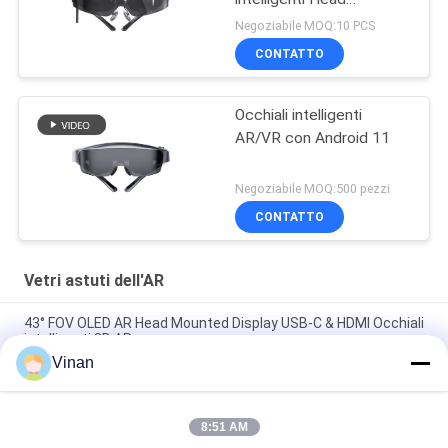
Mounted Display WIFI &
Negoziabile MOQ:10 PCS
Bluetooth
CONTATTO
Occhiali intelligenti
AR/VR con Android 11
Negoziabile MOQ:500 pezzi
CONTATTO
Vetri astuti dell'AR
43° FOV OLED AR Head Mounted Display USB-C & HDMI Occhiali
intelligenti 3D AR
Vinan
1080P OLED 43° FOV 1800 Nits AR Occhiali intelligenti 0~-600°
Dioptore Occhiali 3D HMD Con USB-C
8:51 AM
2000 pidocchi 3D binoculari di OLED 1920 * 1080 * 2 hanno