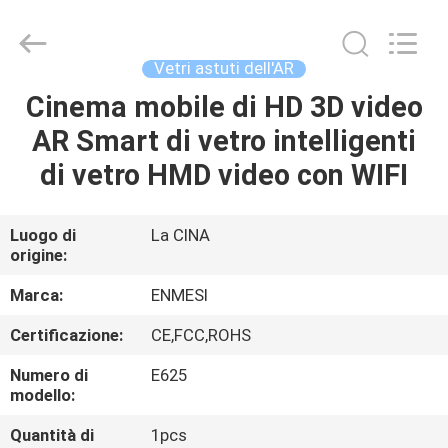
Shenzhen
Anpo
Intelligence
Technology
Co.,
Vetri astuti dell'AR
Ltd..
All
Rights
Cinema mobile di HD 3D video
CASA
Reserved.
AR Smart di vetro intelligenti
PRODOTTI
di vetro HMD video con WIFI
CIRCA
Luogo di
La CINA
origine:
NOI
Marca:
ENMESI
GIRO
Certificazione:
CE,FCC,ROHS
DELLA
Numero di
E625
FABBRICA
modello:
Quantità di
1pcs