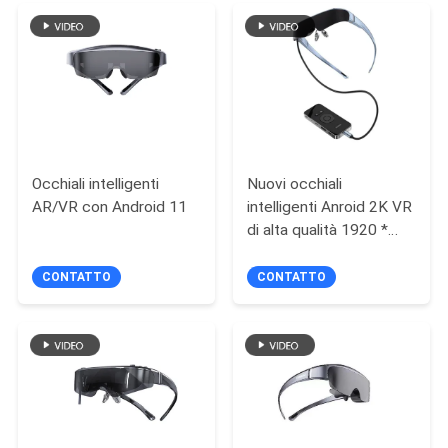
MAPPA
DEL
SITO
POLITICA
Occhiali intelligenti
Nuovi occhiali
AR/VR con Android 11
intelligenti Anroid 2K VR
SULLA
di alta qualità 1920 *
PRIVACY
1080
CONTATTO
CONTATTO