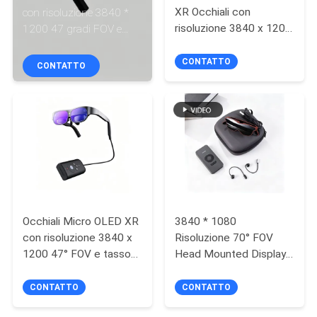
CONTROLLO
XR Occhiali con
con risoluzione 3840 *
risoluzione 3840 x 1200
1200 47 gradi FOV e
DI
6 DOF e Android OS
Android 12
QUALITÀ
CONTATTO
CONTATTO
NOTIZIE
CASI
RICHIEDA
UNA
Occhiali Micro OLED XR
3840 * 1080
CITAZIONE
con risoluzione 3840 x
Risoluzione 70° FOV
1200 47° FOV e tasso
Head Mounted Display
di aggiornamento 90Hz
con +2.0D~-6.0D
SHOPPING
Diopter - AR Smart
CONTATTO
CONTATTO
Glasses
ONLINE