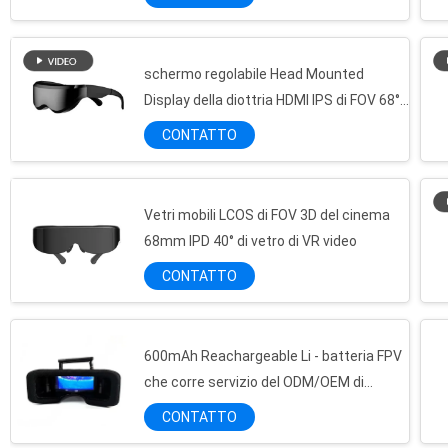
schermo regolabile Head Mounted
Display della diottria HDMI IPS di FOV 68°
Micro micro modulo binoculare dell'esposizione, modulo di alta risoluzione dell'esposizione di AMOLED per i vetri dell'AR
di 3K 1058PPI 1000»
CONTATTO
Micro alta risoluzione a 0,7 pollici del modulo 1080P dell'esposizione di OLED per Head Mounted Display
Vetri astuti di addestramento di visione, vetri di alta risoluzione della videocamera per trattamento medico dell'occhio
Vetri astuti di addestramento di visione di maculopatia con 13MP Camara High Performance
Vetri mobili LCOS di FOV 3D del cinema
Vetri su misura Android regolabile 6,0 di addestramento di visione di HD con la luce del LED
68mm IPD 40° di vetro di VR video
4k Birdbath1080P OLED 3D VR/AR Occhiali ad alta risoluzione per guardare film
CONTATTO
La piccola testa monoculare di occhiali ha montato il FVO delle esposizioni 28 gradi con l'avoirdupois dentro
Esposizione del supporto capo monoculare dello schermo di LCOS micro, occhiali di protezione di FPV con i vetri
600mAh Reachargeable Li - batteria FPV
Micro alta risoluzione di Head Mounted Display di occhiali portatili per l'endoscopio
che corre servizio del ODM/OEM di
Occhiali intelligenti VR AR ENMESI V30 con display OLED, risoluzione 1080P, campo visivo di 41 gradi, con WIFI e Bluetooth
sostegno di Quadcopter
CONTATTO
Full HD binocolare modulo OLED flessibile schermo da 0,7"