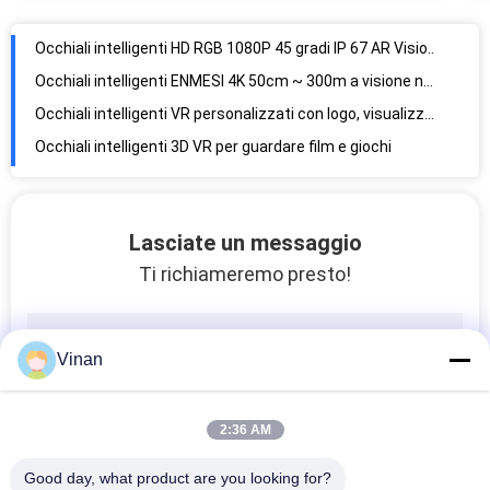
4K 1920 * 1080 RGB 45 gradi Alta risoluzione AR Visione notturna con caccia
Occhiali intelligenti HD RGB 1080P 45 gradi IP 67 AR Visione notturna con tracciamento
Occhiali intelligenti ENMESI 4K 50cm ~ 300m a visione notturna AR Infinity per militari
Occhiali intelligenti VR personalizzati con logo, visualizzazione video HDMI e USB C con diottrine
Occhiali intelligenti 3D VR per guardare film e giochi
TYPE C 3D Movie 1800 Nits 1920* 1080 VR Smart Glasses For Games Console
Occhiali intelligenti VR da 200 pollici FOV 43 gradi 1800 Nits Display montato sulla testa
Vetri privati del teatro 3D VR Smart per materiale degli ABS film/dei giochi
Lasciate un messaggio
Head Mounted Display binoculare leggero HDMI avoirdupois per lo strumento ultrasonico animale
Ti richiameremo presto!
Vinan
2:36 AM
Good day, what product are you looking for?