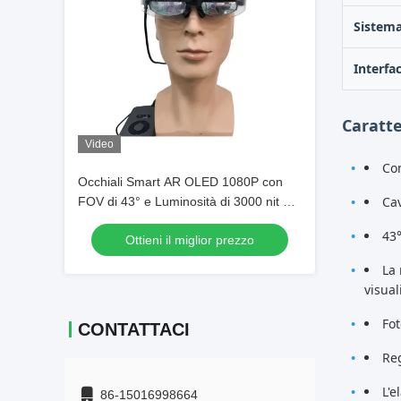
Sistem
Interfa
Caratte
Video
Co
Occhiali Smart AR OLED 1080P con
Cav
FOV di 43° e Luminosità di 3000 nit per
un'Esperienza di Realtà Aumentata
43
Ottieni il miglior prezzo
Immersiva
La 
visual
Fot
CONTATTACI
Reg
L'e
86-15016998664