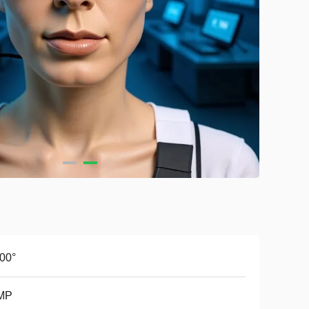
00°
MP