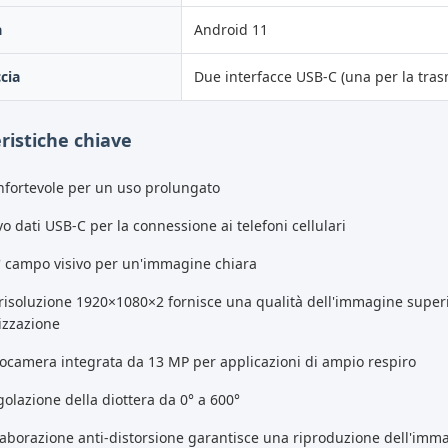
a
Android 11
ccia
Due interfacce USB-C (una per la trasm
ristiche chiave
nfortevole per un uso prolungato
o dati USB-C per la connessione ai telefoni cellulari
° campo visivo per un'immagine chiara
risoluzione 1920×1080×2 fornisce una qualità dell'immagine superio
izzazione
ocamera integrata da 13 MP per applicazioni di ampio respiro
olazione della diottera da 0° a 600°
laborazione anti-distorsione garantisce una riproduzione dell'imma