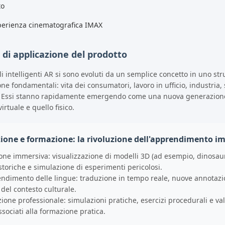
to
perienza cinematografica IMAX
 di applicazione del prodotto
li intelligenti AR si sono evoluti da un semplice concetto in uno st
ne fondamentali: vita dei consumatori, lavoro in ufficio, industria, 
. Essi stanno rapidamente emergendo come una nuova generazione 
irtuale e quello fisico.
zione e formazione: la rivoluzione dell'apprendimento i
ione immersiva: visualizzazione di modelli 3D (ad esempio, dinosau
storiche e simulazione di esperimenti pericolosi.
endimento delle lingue: traduzione in tempo reale, nuove annotazio
 del contesto culturale.
one professionale: simulazioni pratiche, esercizi procedurali e valu
ssociati alla formazione pratica.