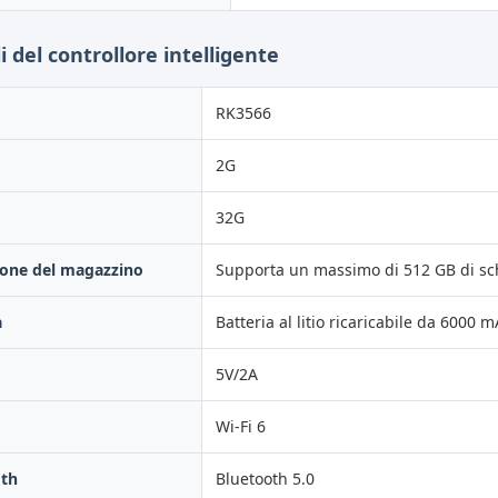
i del controllore intelligente
RK3566
2G
32G
ione del magazzino
Supporta un massimo di 512 GB di sc
a
Batteria al litio ricaricabile da 6000 
5V/2A
Wi-Fi 6
oth
Bluetooth 5.0