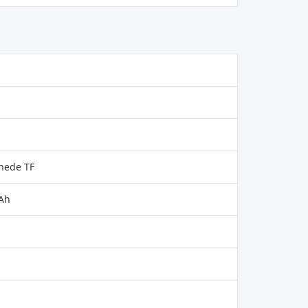
hede TF
mAh