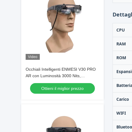
Dettagl
CPU
RAM
Video
ROM
Occhiali Intelligenti ENMESI V30 PRO
Espans
AR con Luminosità 3000 Nits,
Risoluzione 1920 * 1080 e Fotocamera
Batteri
Ottieni il miglior prezzo
da 13 MP
Carico
WIFI
Blueto