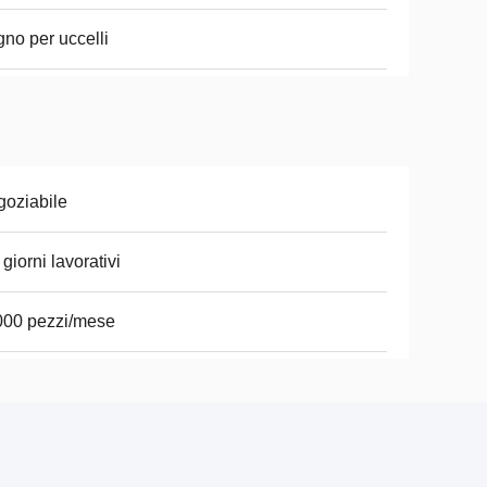
no per uccelli
oziabile
 giorni lavorativi
000 pezzi/mese