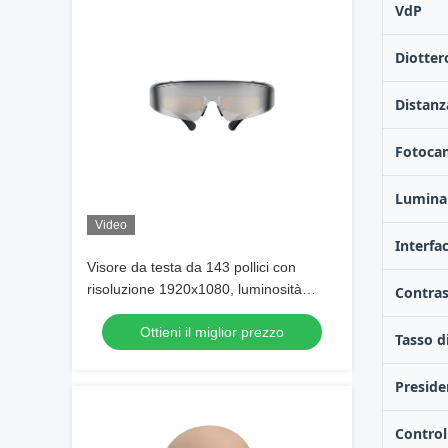
VdP
Diotter
Distanz
Fotoca
Lumina
Video
Interfa
Visore da testa da 143 pollici con
risoluzione 1920x1080, luminosità
Contra
2000 nit e occhiali AR con FOV 41°
Ottieni il miglior prezzo
Tasso 
Preside
Controll