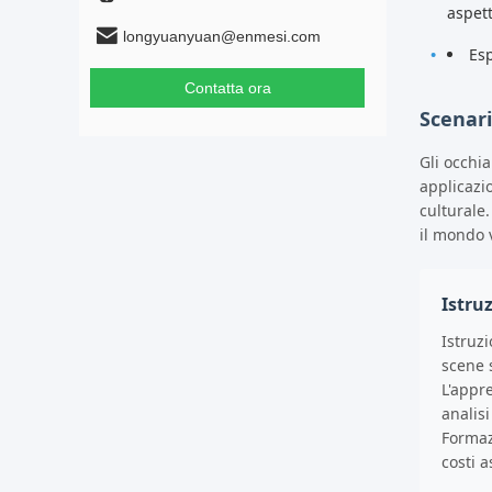
aspet
longyuanyuan@enmesi.com
Es
Contatta ora
Scenari
Gli occhia
applicazio
culturale
il mondo v
Istru
Istruz
scene 
L'appr
analisi
Formazi
costi a