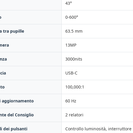
43°
o
0-600°
a tra pupille
63.5 mm
mera
13MP
nza
3000nits
ccia
USB-C
sto
100,000:1
di aggiornamento
60 Hz
nte del Consiglio
2 relatori
i dei pulsanti
Controllo luminosità, interruttore