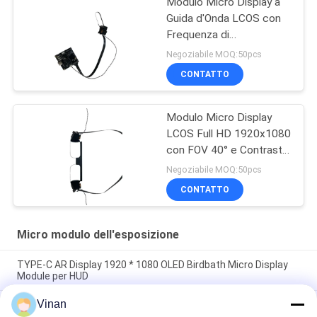
Modulo Micro Display a
Guida d'Onda LCOS con
Frequenza di
Aggiornamento 120Hz,
Negoziabile MOQ:50pcs
Campo Visivo 40° e
CONTATTO
Risoluzione 1920x1080
Modulo Micro Display
LCOS Full HD 1920x1080
con FOV 40° e Contrasto
Elevato 200:1 per
Negoziabile MOQ:50pcs
Applicazioni AR/VR
CONTATTO
Micro modulo dell'esposizione
TYPE-C AR Display 1920 * 1080 OLED Birdbath Micro Display
Module per HUD
Vinan
Modulo flessibile della visualizzazione monoculare a 0,7 pollici
pieno OLED di HD Sony micro per il casco dell'AR