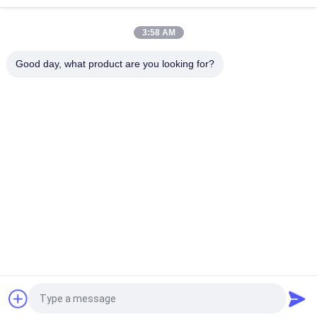
Modulo dell'esposizione del piatto dell'azionamento micro,
3:58 AM
piccola dimensione 0. Esposizione a 7 pollici 1920 & 1080 di
risoluzione OLED
Good day, what product are you looking for?
Categorie popolari
Tutti
Head Mounted 
Vetri Astuti Dell'AR
Display
Video Vetri Astuti 
Vetri Astuti Di VR
3D
Micro Modulo 
Video Vetri Del 
Dell'esposizione
Teatro Mobile
Occhiali Di 
Video Vetri Di FPV
Protezione Del Fuco 
Di FPV
Richiedi un preventivo