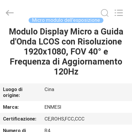
Shenzhen
Anpo
Intelligence
Technology
Co.,
Micro modulo dell'esposizione
Ltd..
All
Rights
Modulo Display Micro a Guida
CASA
Reserved.
d'Onda LCOS con Risoluzione
PRODOTTI
1920x1080, FOV 40° e
Frequenza di Aggiornamento
CIRCA
120Hz
NOI
Luogo di
Cina
origine:
GIRO
DELLA
Marca:
ENMESI
FABBRICA
Certificazione:
CE,ROHS,FCC,CCC
Numero di
R4