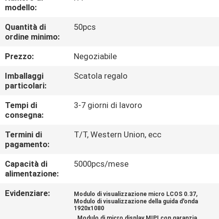
CONTROLLO
modello:
DI
Quantità di
50pcs
ordine minimo:
QUALITÀ
Prezzo:
Negoziabile
NOTIZIE
Imballaggi
Scatola regalo
particolari:
CASI
Tempi di
3-7 giorni di lavoro
consegna:
RICHIEDA
Termini di
T/T, Western Union, ecc
pagamento:
UNA
Capacità di
5000pcs/mese
CITAZIONE
alimentazione:
Evidenziare:
,
Modulo di visualizzazione micro LCOS 0.37
SHOPPING
Modulo di visualizzazione della guida d'onda
1920x1080
ONLINE
,
Modulo di micro display MIPI con garanzia