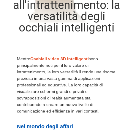
all'intrattenimento: la
CONTROLLO
versatilità degli
DI
QUALITÀ
occhiali intelligenti
NOTIZIE
Mentre
Occhiali video 3D intelligenti
sono
CASI
principalmente noti per il loro valore di
intrattenimento, la loro versatilità li rende una risorsa
preziosa in una vasta gamma di applicazioni
RICHIEDA
professionali ed educative. La loro capacità di
UNA
visualizzare schermi grandi e privati e
sovrapposizioni di realtà aumentata sta
CITAZIONE
contribuendo a creare un nuovo livello di
comunicazione ed efficienza in vari contesti.
SHOPPING
Nel mondo degli affari
ONLINE