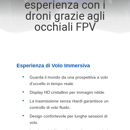
esperienza con i
CONTROLLO
droni grazie agli
DI
QUALITÀ
occhiali FPV
NOTIZIE
CASI
Esperienza di Volo Immersiva
Guarda il mondo da una prospettiva a volo
RICHIEDA
d'uccello in tempo reale.
UNA
Display HD cristallino per immagini nitide.
CITAZIONE
La trasmissione senza ritardi garantisce un
controllo di volo fluido.
SHOPPING
Design confortevole per lunghe sessioni di
volo.
ONLINE