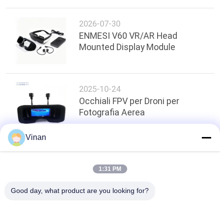
2026-07-30
ENMESI V60 VR/AR Head
Mounted Display Module
2025-10-24
Occhiali FPV per Droni per
Fotografia Aerea
Vinan
top
1:31 PM
Good day, what product are you looking for?
Categorie popolari
Tutti