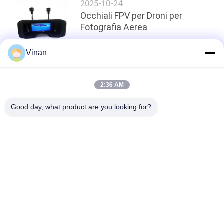
2025-10-24
Occhiali FPV per Droni per
Fotografia Aerea
Vinan
top
2:36 AM
Good day, what product are you looking for?
Categorie popolari
Tutti
Head Mounted 
Vetri Astuti Dell'AR
Display
Video Vetri Astuti 
Vetri Astuti Di VR
3D
Micro Modulo 
Video Vetri Del 