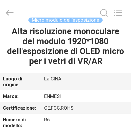
Shenzhen
Anpo
Intelligence
Technology
Co.,
Micro modulo dell'esposizione
Ltd..
All
Rights
Alta risoluzione monoculare
CASA
Reserved.
del modulo 1920*1080
PRODOTTI
dell'esposizione di OLED micro
per i vetri di VR/AR
CIRCA
NOI
Luogo di
La CINA
origine:
GIRO
Marca:
ENMESI
DELLA
Certificazione:
CE,FCC,ROHS
FABBRICA
Numero di
R6
modello: