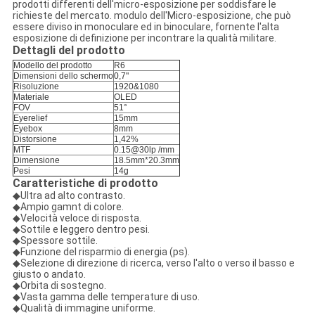
prodotti differenti dell'micro-esposizione per soddisfare le
richieste del mercato. modulo dell'Micro-esposizione, che può
essere diviso in monoculare ed in binoculare, fornente l'alta
esposizione di definizione per incontrare la qualità militare.
Dettagli del prodotto
Modello del prodotto
R6
Dimensioni dello schermo
0,7"
Risoluzione
1920&1080
Materiale
OLED
FOV
51°
Eyerelief
15mm
Eyebox
8mm
Distorsione
1,42%
MTF
0.15@30lp /mm
Dimensione
18.5mm*20.3mm
Pesi
14g
Caratteristiche di prodotto
◆Ultra ad alto contrasto.
◆Ampio gamnt di colore.
◆Velocità veloce di risposta.
◆Sottile e leggero dentro pesi.
◆Spessore sottile.
◆Funzione del risparmio di energia (ps).
◆Selezione di direzione di ricerca, verso l'alto o verso il basso e
giusto o andato.
◆Orbita di sostegno.
◆Vasta gamma delle temperature di uso.
◆Qualità di immagine uniforme.