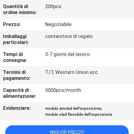
CONTROLLO
Quantità di
200pcs
ordine minimo:
DI
QUALITÀ
Prezzo:
Negoziabile
Imballaggi
contenitore di regalo
NOTIZIE
particolari:
Tempi di
3-7 giorni del lavoro
consegna:
CASI
Termini di
T/T, Western Union ecc
pagamento:
RICHIEDA
Capacità di
5000pcs/month
UNA
alimentazione:
CITAZIONE
Evidenziare:
,
modulo amoled dell'esposizione
modulo oled flessibile dell'esposizione
SHOPPING
ONLINE
MIGLIOR PREZZO