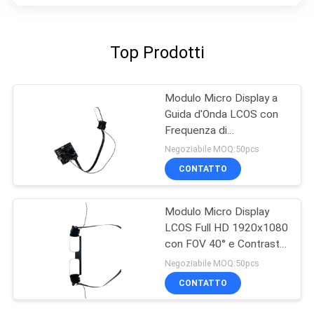
Top Prodotti
Modulo Micro Display a
Guida d'Onda LCOS con
Frequenza di
Aggiornamento 120Hz,
Negoziabile MOQ:50pcs
Campo Visivo 40° e
CONTATTO
Risoluzione 1920x1080
Modulo Micro Display
LCOS Full HD 1920x1080
con FOV 40° e Contrasto
Elevato 200:1 per
Negoziabile MOQ:50pcs
Applicazioni AR/VR
CONTATTO