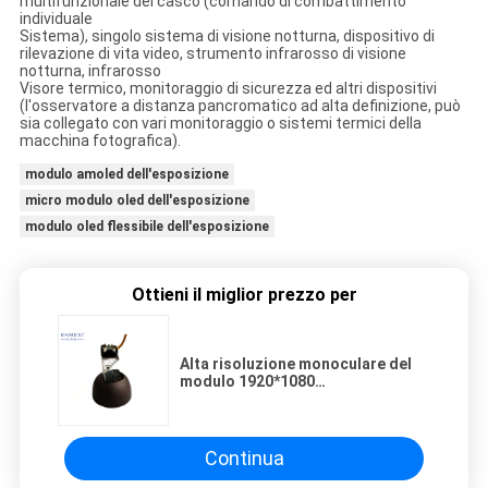
multifunzionale del casco (comando di combattimento
individuale
Sistema), singolo sistema di visione notturna, dispositivo di
rilevazione di vita video, strumento infrarosso di visione
notturna, infrarosso
Visore termico, monitoraggio di sicurezza ed altri dispositivi
(l'osservatore a distanza pancromatico ad alta definizione, può
sia collegato con vari monitoraggio o sistemi termici della
macchina fotografica).
modulo amoled dell'esposizione
micro modulo oled dell'esposizione
modulo oled flessibile dell'esposizione
Ottieni il miglior prezzo per
Alta risoluzione monoculare del
modulo 1920*1080
dell'esposizione di OLED micro
per i vetri di VR/AR
Continua