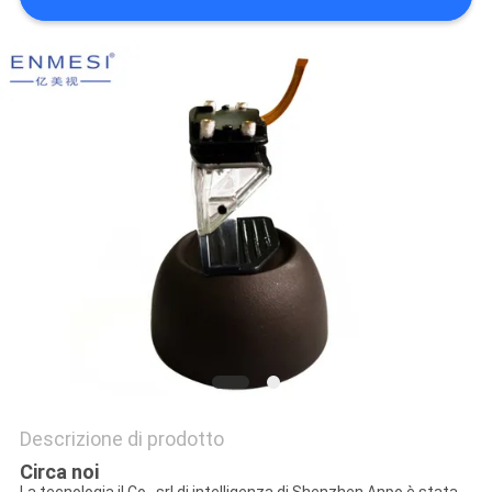
MAPPA
DEL
SITO
POLITICA
SULLA
PRIVACY
Descrizione di prodotto
Circa noi