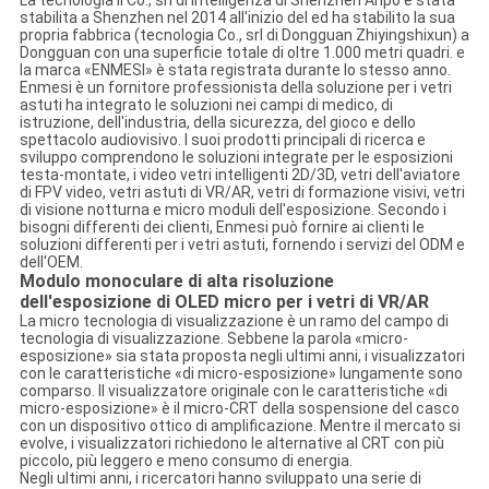
La tecnologia il Co., srl di intelligenza di Shenzhen Anpo è stata
stabilita a Shenzhen nel 2014 all'inizio del ed ha stabilito la sua
propria fabbrica (tecnologia Co., srl di Dongguan Zhiyingshixun) a
Dongguan con una superficie totale di oltre 1.000 metri quadri. e
la marca «ENMESI» è stata registrata durante lo stesso anno.
Enmesi è un fornitore professionista della soluzione per i vetri
astuti ha integrato le soluzioni nei campi di medico, di
istruzione, dell'industria, della sicurezza, del gioco e dello
spettacolo audiovisivo. I suoi prodotti principali di ricerca e
sviluppo comprendono le soluzioni integrate per le esposizioni
testa-montate, i video vetri intelligenti 2D/3D, vetri dell'aviatore
di FPV video, vetri astuti di VR/AR, vetri di formazione visivi, vetri
di visione notturna e micro moduli dell'esposizione. Secondo i
bisogni differenti dei clienti, Enmesi può fornire ai clienti le
soluzioni differenti per i vetri astuti, fornendo i servizi del ODM e
dell'OEM.
Modulo monoculare di alta risoluzione
dell'esposizione di OLED micro per i vetri di VR/AR
La micro tecnologia di visualizzazione è un ramo del campo di
tecnologia di visualizzazione. Sebbene la parola «micro-
esposizione» sia stata proposta negli ultimi anni, i visualizzatori
con le caratteristiche «di micro-esposizione» lungamente sono
comparso. Il visualizzatore originale con le caratteristiche «di
micro-esposizione» è il micro-CRT della sospensione del casco
con un dispositivo ottico di amplificazione. Mentre il mercato si
evolve, i visualizzatori richiedono le alternative al CRT con più
piccolo, più leggero e meno consumo di energia.
Negli ultimi anni, i ricercatori hanno sviluppato una serie di