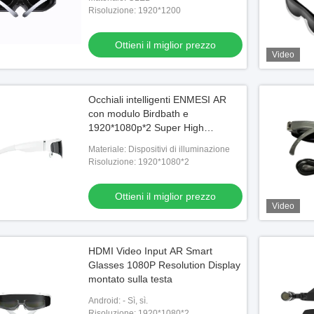
Risoluzione: 1920*1200
il miglior prezzo
Ottieni il miglior prezzo
Video
Occhiali intelligenti ENMESI AR
con modulo Birdbath e
1920*1080p*2 Super High
Resolution
Materiale: Dispositivi di illuminazione
Risoluzione: 1920*1080*2
Ottieni il miglior prezzo
Video
HDMI Video Input AR Smart
Glasses 1080P Resolution Display
montato sulla testa
Android: - Sì, sì.
Risoluzione: 1920*1080*2