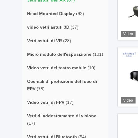
Vetri astuti dell'AR
(87)
Head Mounted Display
(92)
video vetri astuti 3D
(37)
Video
Vetri astuti di VR
(28)
Micro modulo dell'esposizione
(101)
Video vetri del teatro mobile
(10)
Occhiali di protezione del fuco di
FPV
(78)
Video
Video vetri di FPV
(17)
Vetri di addestramento di visione
(17)
Vetri astuti di Bluetooth
(54)