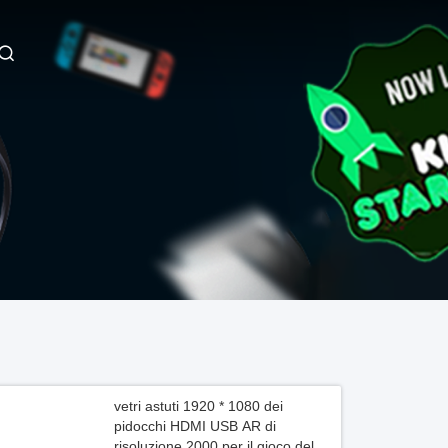
vetri astuti 1920 * 1080 dei
pidocchi HDMI USB AR di
risoluzione 2000 per il gioco del