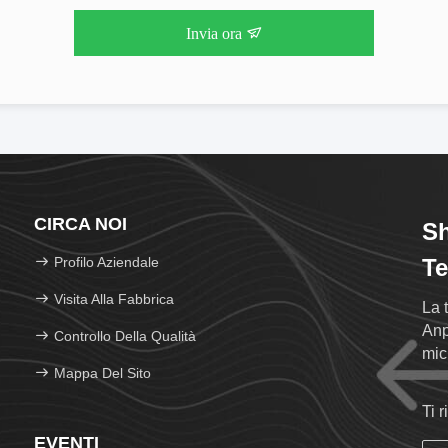
Invia ora
CIRCA NOI
Sh
Profilo Aziendale
Te
Visita Alla Fabbrica
La 
Anp
Controllo Della Qualità
mic
Mappa Del Sito
esp
Ti 
EVENTI