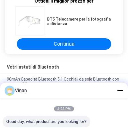
Ottieni il miglior prezzo per
BT5 Telecamere per la fotografia
a distanza
Continua
Vetri astuti di Bluetooth
90mAh Capacità Bluetooth 5.1 Occhiali da sole Bluetooth con
musica 4-6 ore
Vinan
TR Cornice flessibile BT 5.3 Musica 4-5 ore Ciclismo Sport
Bluetooth Occhiali da guida
4:23 PM
Caricatore magnetico di vetro 100mAh di Matte Black BT5.0
Bluetooth per l'IOS e Android
Good day, what product are you looking for?