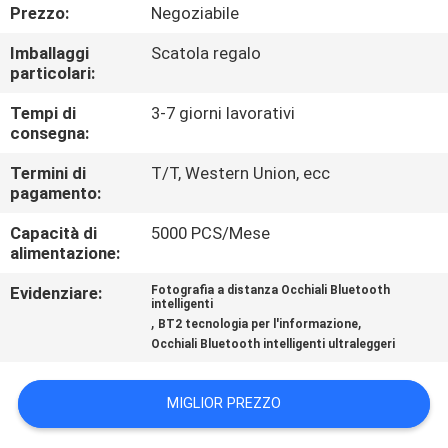
CONTROLLO
Prezzo:
Negoziabile
DI
Imballaggi
Scatola regalo
particolari:
QUALITÀ
Tempi di
3-7 giorni lavorativi
consegna:
NOTIZIE
Termini di
T/T, Western Union, ecc
pagamento:
CASI
Capacità di
5000 PCS/Mese
alimentazione:
RICHIEDA
Evidenziare:
Fotografia a distanza Occhiali Bluetooth
UNA
intelligenti
,
,
BT2 tecnologia per l'informazione
CITAZIONE
Occhiali Bluetooth intelligenti ultraleggeri
SHOPPING
MIGLIOR PREZZO
ONLINE