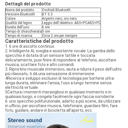
Dettagli del prodotto
Nome del prodotto
Occhiali Bluetooth
Versione Bluetooth
BT 5.3
Colore
Argento nero, oro nero
Qualità del legno
Leggio dell'obiettivo: ABS+PCABS+PC
Durata dell'uso
6 ore
Tempo di chiacchierata
5 ore
Tempo di ricarica
Circa 2 ore per riempire
Caratteristiche del prodotto
1. 6 ore di ascolto continuo.
2. Intelligente AI, sveglia e assistente vocale. La gamba dello
specchio è dotata di un sensore tattile e toccata
delicatamente, puoi finire di rispondere al telefono, ascoltare
musica, scattare foto e altri comandi.
3. Ripristino musicale immersivo, aiuta a ridurre il peso dell'udito
più rilassato, ti dà una sensazione di immersione.
4Ricerca e sviluppo esclusivi di tecnologia per batterie ultra-
lunga durata, eliminare l'ansia, l'uso a lungo termine senza
elettricità virtuale.
5Cattura i momenti meravigliosi in qualsiasi momento e in
qualsiasi luogo, e congela facilmente ogni faccia sorridente.
6. uno specchio polifunzionale, adatto a più scene, da utilizzare
in ufficio, per ascoltare musica, telefonare, guardare film, fare
foto, guidare, andare in bicicletta all'aperto, ecc.