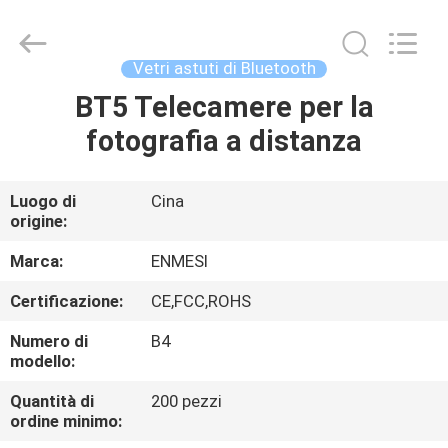
Shenzhen
Anpo
Intelligence
Technology
Co.,
Vetri astuti di Bluetooth
Ltd..
All
Rights
BT5 Telecamere per la
CASA
Reserved.
fotografia a distanza
PRODOTTI
Luogo di
Cina
origine:
CIRCA
NOI
Marca:
ENMESI
Certificazione:
CE,FCC,ROHS
GIRO
Numero di
B4
DELLA
modello:
FABBRICA
Quantità di
200 pezzi
ordine minimo: