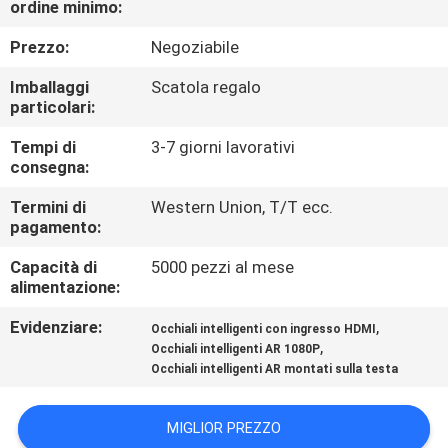
ordine minimo:
CONTROLLO
DI
Prezzo:
Negoziabile
QUALITÀ
Imballaggi
Scatola regalo
particolari:
NOTIZIE
Tempi di
3-7 giorni lavorativi
consegna:
CASI
Termini di
Western Union, T/T ecc.
pagamento:
Capacità di
5000 pezzi al mese
RICHIEDA
alimentazione:
UNA
Evidenziare:
,
Occhiali intelligenti con ingresso HDMI
CITAZIONE
,
Occhiali intelligenti AR 1080P
Occhiali intelligenti AR montati sulla testa
SHOPPING
MIGLIOR PREZZO
ONLINE