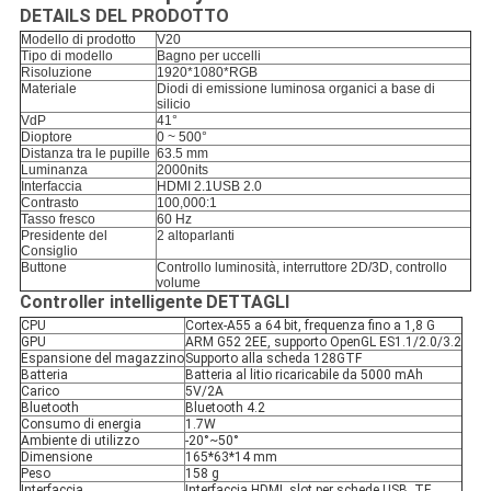
DETAILS DEL PRODOTTO
Modello di prodotto
V20
Tipo di modello
Bagno per uccelli
Risoluzione
1920*1080*RGB
Materiale
Diodi di emissione luminosa organici a base di
silicio
VdP
41°
Dioptore
0 ~ 500°
Distanza tra le pupille
63.5 mm
Luminanza
2000nits
Interfaccia
HDMI 2.1USB 2.0
Contrasto
100,000:1
Tasso fresco
60 Hz
Presidente del
2 altoparlanti
Consiglio
Buttone
Controllo luminosità, interruttore 2D/3D, controllo
volume
Controller intelligente
DETTAGLI
CPU
Cortex-A55 a 64 bit, frequenza fino a 1,8 G
GPU
ARM G52 2EE, supporto OpenGL ES1.1/2.0/3.2
Espansione del magazzino
Supporto alla scheda 128GTF
Batteria
Batteria al litio ricaricabile da 5000 mAh
Carico
5V/2A
Bluetooth
Bluetooth 4.2
Consumo di energia
1.7W
Ambiente di utilizzo
-20°~50°
Dimensione
165*63*14 mm
Peso
158 g
Interfaccia
Interfaccia HDMI, slot per schede USB, TF