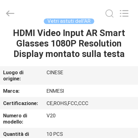
Shenzhen
Anpo
Intelligence
Technology
Co.,
Vetri astuti dell'AR
Ltd..
All
Rights
HDMI Video Input AR Smart
CASA
Reserved.
Glasses 1080P Resolution
PRODOTTI
Display montato sulla testa
CIRCA
Luogo di
CINESE
origine:
NOI
Marca:
ENMESI
GIRO
Certificazione:
CE,ROHS,FCC,CCC
DELLA
Numero di
V20
FABBRICA
modello:
Quantità di
10 PCS