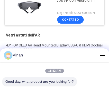
AR/VR con Android 11
Negoziabile MOQ:500 pezzi
CONTATTO
Vetri astuti dell'AR
43° FOV OLED AR Head Mounted Display USB-C & HDMI Occhiali
intelligenti 3D AR
Vinan
1080P OLED 43° FOV 1800 Nits AR Occhiali intelligenti 0~-600°
Dioptore Occhiali 3D HMD Con USB-C
11:42 AM
2000 pidocchi 3D binoculari di OLED 1920 * 1080 * 2 hanno
aumentato i vetri della realtà
Good day, what product are you looking for?
Categorie popolari
Tutti
Head Mounted 
Vetri Astuti Dell'AR