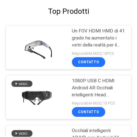
Top Prodotti
Un FOV HDMI HMD di 41
grado ha aumentato i
vetri della realtà per il
telefono/computer
Negoziabile MOQ:10PCS
CONTATTO
1080P USB C HDMI
Android AR Occhiali
intelligenti Head
Mounted Display WIFI &
Negoziabile MOQ:10 PCS
Bluetooth
CONTATTO
Occhiali intelligenti