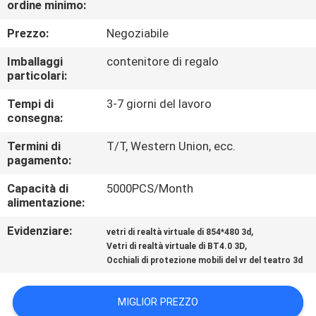
ordine minimo:
CONTROLLO
DI
Prezzo:
Negoziabile
QUALITÀ
Imballaggi
contenitore di regalo
particolari:
NOTIZIE
Tempi di
3-7 giorni del lavoro
consegna:
CASI
Termini di
T/T, Western Union, ecc.
pagamento:
Capacità di
5000PCS/Month
RICHIEDA
alimentazione:
UNA
Evidenziare:
,
vetri di realtà virtuale di 854*480 3d
CITAZIONE
,
Vetri di realtà virtuale di BT4.0 3D
Occhiali di protezione mobili del vr del teatro 3d
SHOPPING
MIGLIOR PREZZO
ONLINE