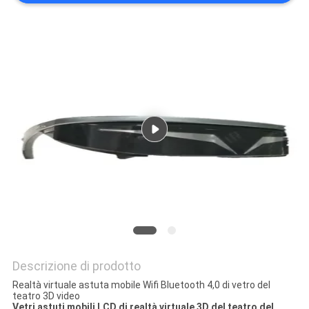
MAPPA
DEL
SITO
POLITICA
SULLA
PRIVACY
Descrizione di prodotto
Realtà virtuale astuta mobile Wifi Bluetooth 4,0 di vetro del
teatro 3D video
Vetri astuti mobili LCD di realtà virtuale 3D del teatro del