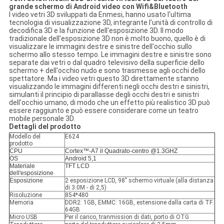
grande schermo di Android video con Wifi&Bluetooth
I video vetri 3D sviluppati da Enmesi, hanno usato l'ultima
tecnologia di visualizzazione 3D, integrante l'unità di controllo di
decodifica 3D e la funzione dell'esposizione 3D. Il modo
tradizionale dell'esposizione 3D non è molto buono, quello è di
visualizzare le immagini destre e sinistre dell'occhio sullo
schermo allo stesso tempo. Le immagini destre e sinistre sono
separate dai vetri o dal quadro televisivo della superficie dello
schermo + dell'occhio nudo e sono trasmesse agli occhi dello
spettatore. Ma i video vetri questo 3D direttamente stanno
visualizzando le immagini differenti negli occhi destri e sinistri,
simulanti il principio di parallasse degli occhi destri e sinistri
dell'occhio umano, di modo che un effetto più realistico 3D può
essere raggiunto e può essere considerare come un teatro
mobile personale 3D.
Dettagli del prodotto
Modello del
E624
prodotto
CPU
Cortex™-A7 il Quadrato-centro @1.3GHZ
OS
Android 5,1
Materiale
TFT LCD
dell'esposizione
Esposizione
2 esposizione LCD, 98" schermo virtuale (alla distanza
di 3.0M - di 2,5)
Risoluzione
854*480
Memoria
DDR2: 1GB, EMMC: 16GB, estensione dalla carta di TF:
64GB
Micro USB
Per il carico, tranmission di dati, porto di OTG