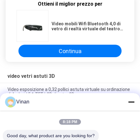
Ottieni il miglior prezzo per
Video mobili Wifi Bluetooth 4,0 di
vetro di realtà virtuale del teatro
3D
Continua
video vetri astuti 3D
Video esposizione a 0,32 pollici astuta virtuale su ordinazione
di Android 5,1 TFT LCD di vetro 3D
Vinan
Vetri 1280*800 di alta risoluzione VR di realtà virtuale di
ENMESI 3D con WIFI/Bluetooth
8:18 PM
TFT LCD 2,6" vetri astuti doppi OTG avoirdupois dello schermo
3D video IN 6 lente del giroscopio PMMA di asse
Good day, what product are you looking for?