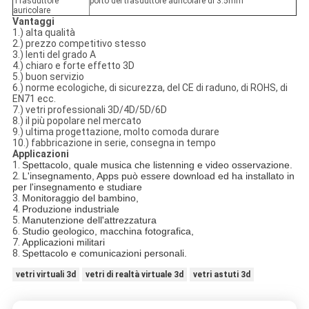
Trasduttore
porto del trasduttore auricolare di 3.5mm
auricolare
Vantaggi
1.) alta qualità
2.) prezzo competitivo stesso
3.) lenti del grado A
4.) chiaro e forte effetto 3D
5.) buon servizio
6.) norme ecologiche, di sicurezza, del CE di raduno, di ROHS, di
EN71 ecc.
7.) vetri professionali 3D/4D/5D/6D
8.) il più popolare nel mercato
9.) ultima progettazione, molto comoda durare
10.) fabbricazione in serie, consegna in tempo
Applicazioni
1.
Spettacolo, quale musica che listenning e video osservazione.
2.
L'insegnamento, Apps può essere download ed ha installato in
per l'insegnamento e studiare
3.
Monitoraggio del bambino,
4.
Produzione industriale
5.
Manutenzione dell'attrezzatura
6.
Studio geologico, macchina fotografica,
7.
Applicazioni militari
8.
Spettacolo e comunicazioni personali.
vetri virtuali 3d
vetri di realtà virtuale 3d
vetri astuti 3d