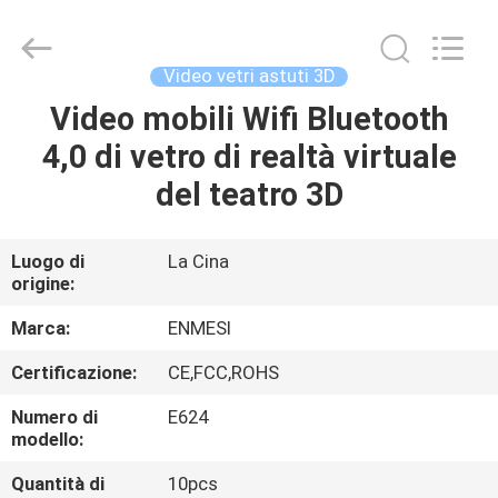
Shenzhen
Anpo
Intelligence
Technology
Co.,
Video vetri astuti 3D
Ltd..
All
Rights
Video mobili Wifi Bluetooth
CASA
Reserved.
4,0 di vetro di realtà virtuale
PRODOTTI
del teatro 3D
CIRCA
Luogo di
La Cina
origine:
NOI
Marca:
ENMESI
GIRO
Certificazione:
CE,FCC,ROHS
DELLA
Numero di
E624
FABBRICA
modello:
Quantità di
10pcs