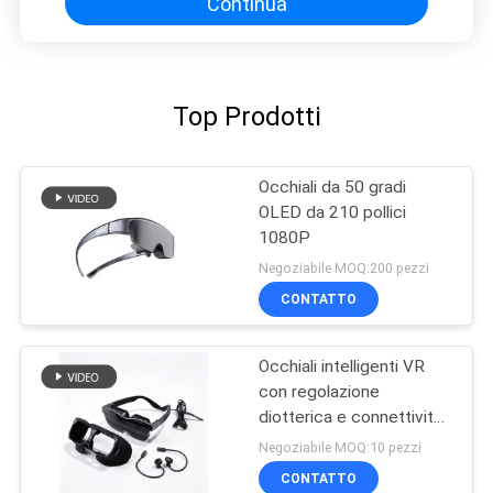
Continua
Top Prodotti
Occhiali da 50 gradi
OLED da 210 pollici
1080P
Negoziabile MOQ:200 pezzi
CONTATTO
Occhiali intelligenti VR
con regolazione
diotterica e connettività
USB-C
Negoziabile MOQ:10 pezzi
CONTATTO