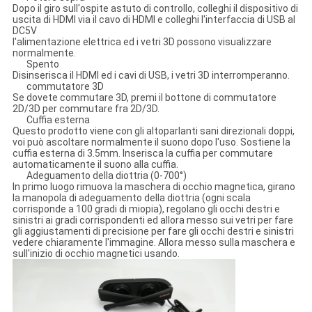
Dopo il giro sull'ospite astuto di controllo, colleghi il dispositivo di
uscita di HDMI via il cavo di HDMI e colleghi l'interfaccia di USB al
DC5V
l'alimentazione elettrica ed i vetri 3D possono visualizzare
normalmente.
Spento
Disinserisca il HDMI ed i cavi di USB, i vetri 3D interromperanno.
commutatore 3D
Se dovete commutare 3D, premi il bottone di commutatore
2D/3D per commutare fra 2D/3D.
Cuffia esterna
Questo prodotto viene con gli altoparlanti sani direzionali doppi,
voi può ascoltare normalmente il suono dopo l'uso. Sostiene la
cuffia esterna di 3.5mm. Inserisca la cuffia per commutare
automaticamente il suono alla cuffia.
Adeguamento della diottria (0-700°)
In primo luogo rimuova la maschera di occhio magnetica, girano
la manopola di adeguamento della diottria (ogni scala
corrisponde a 100 gradi di miopia), regolano gli occhi destri e
sinistri ai gradi corrispondenti ed allora messo sui vetri per fare
gli aggiustamenti di precisione per fare gli occhi destri e sinistri
vedere chiaramente l'immagine. Allora messo sulla maschera e
sull'inizio di occhio magnetici usando.