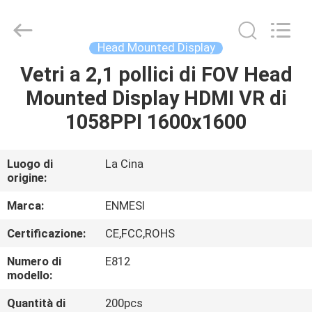
Shenzhen
Anpo
Intelligence
Technology
Co.,
Head Mounted Display
Ltd..
All
Rights
Vetri a 2,1 pollici di FOV Head
CASA
Reserved.
Mounted Display HDMI VR di
PRODOTTI
1058PPI 1600x1600
CIRCA
Luogo di
La Cina
origine:
NOI
Marca:
ENMESI
GIRO
Certificazione:
CE,FCC,ROHS
DELLA
Numero di
E812
FABBRICA
modello:
Quantità di
200pcs