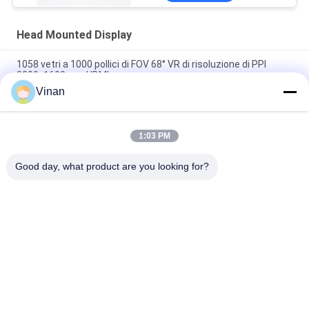
Head Mounted Display
1058 vetri a 1000 pollici di FOV 68° VR di risoluzione di PPI
3200x1600 con HDMI
Vinan
La testa di Immersive LCOS 1280*720 di vetro di VR ha
montato le esposizioni 3D
1:03 PM
68° FOV a 1000 pollici regolabile HDMI VR Head Mounted
Display
Good day, what product are you looking for?
Categorie popolari
Tutti
Head Mounted 
Vetri Astuti Dell'AR
Display
Video Vetri Astuti 
Vetri Astuti Di VR
3D