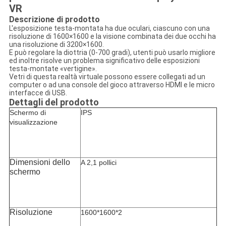
VR
Descrizione di prodotto
L'esposizione testa-montata ha due oculari, ciascuno con una
risoluzione di 1600×1600 e la visione combinata dei due occhi ha
una risoluzione di 3200×1600.
E può regolare la diottria (0-700 gradi), utenti può usarlo migliore
ed inoltre risolve un problema significativo delle esposizioni
testa-montate «vertigine».
Vetri di questa realtà virtuale possono essere collegati ad un
computer o ad una console del gioco attraverso HDMI e le micro
interfacce di USB.
Dettagli del prodotto
Schermo di
IPS
visualizzazione
Dimensioni dello
A 2,1 pollici
schermo
Risoluzione
1600*1600*2