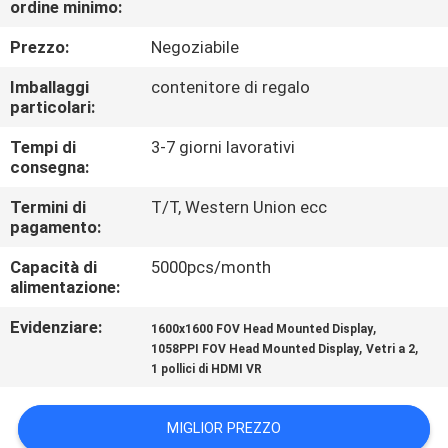
ordine minimo:
CONTROLLO
DI
Prezzo:
Negoziabile
QUALITÀ
Imballaggi
contenitore di regalo
particolari:
NOTIZIE
Tempi di
3-7 giorni lavorativi
consegna:
CASI
Termini di
T/T, Western Union ecc
pagamento:
Capacità di
5000pcs/month
RICHIEDA
alimentazione:
UNA
Evidenziare:
,
1600x1600 FOV Head Mounted Display
CITAZIONE
,
,
1058PPI FOV Head Mounted Display
Vetri a 2
1 pollici di HDMI VR
SHOPPING
MIGLIOR PREZZO
ONLINE