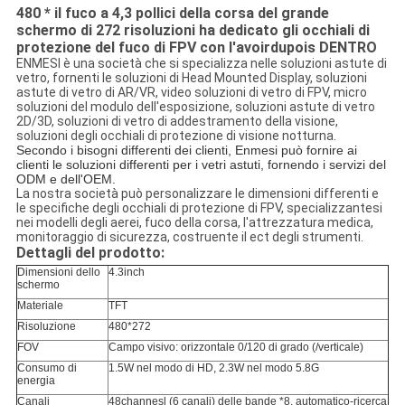
480 * il fuco a 4,3 pollici della corsa del grande
schermo di 272 risoluzioni ha dedicato gli occhiali di
protezione del fuco di FPV con l'avoirdupois DENTRO
ENMESI è una società che si specializza nelle soluzioni astute di
vetro, fornenti le soluzioni di Head Mounted Display, soluzioni
astute di vetro di AR/VR, video soluzioni di vetro di FPV, micro
soluzioni del modulo dell'esposizione, soluzioni astute di vetro
2D/3D, soluzioni di vetro di addestramento della visione,
soluzioni degli occhiali di protezione di visione notturna.
Secondo i bisogni differenti dei clienti, Enmesi può fornire ai
clienti le soluzioni differenti per i vetri astuti, fornendo i servizi del
ODM e dell'OEM.
La nostra società può personalizzare le dimensioni differenti e
le specifiche degli occhiali di protezione di FPV, specializzantesi
nei modelli degli aerei, fuco della corsa, l'attrezzatura medica,
monitoraggio di sicurezza, costruente il ect degli strumenti.
Dettagli del prodotto:
Dimensioni dello
4.3inch
schermo
Materiale
TFT
Risoluzione
480*272
FOV
Campo visivo: orizzontale 0/120 di grado (/verticale)
Consumo di
1.5W nel modo di HD, 2.3W nel modo 5.8G
energia
Canali
48channesl (6 canali) delle bande *8, automatico-ricerca