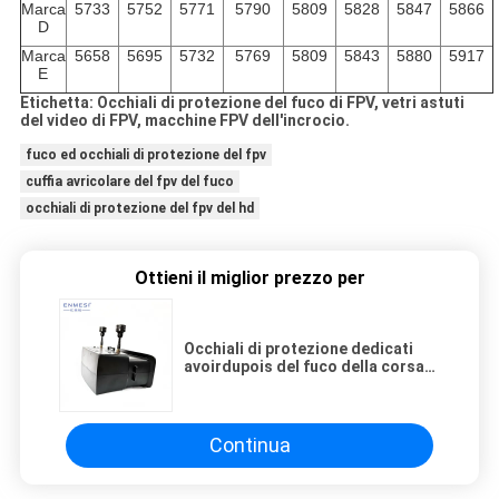
Marca
5733
5752
5771
5790
5809
5828
5847
5866
D
Marca
5658
5695
5732
5769
5809
5843
5880
5917
E
Etichetta: Occhiali di protezione del fuco di FPV, vetri astuti
del video di FPV, macchine FPV dell'incrocio.
fuco ed occhiali di protezione del fpv
cuffia avricolare del fpv del fuco
occhiali di protezione del fpv del hd
Ottieni il miglior prezzo per
Occhiali di protezione dedicati
avoirdupois del fuco della corsa
FPV IN schermo a 4,3 pollici di 480
* 272 risoluzioni grande
Continua