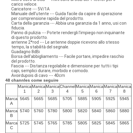
carico veloce.
Caricatore --- 5V/1A
Manuale dell'utente --- Guida facile da capire di operazione
per comprensione rapida del prodotto.
Carta della garanzia --- Abbia una garanzia da 1 anno, usi con
fiducia.
Panno di pulizia --- Potete rendergli l'impiego non inquinante
di questo prodotto.
antenne 2*rod --- Le antenne doppie ricevono allo stesso
tempo, la stabilità del segnale.
Guadagno 8dBi
Borsa dell'abbigliamento --- Facile portare, impedire raschio
del prodotto.
Fascia --- Distanza regolabile e dimensione per tutti i tipi
capi, semplici durare, morbido e comodo.
Avoirdupois di cavo --- 40cm
48 channles come seguire
Manica
Manica
Manica
Channel
Manica
Manica
Manica
Manica
1
2
3
4
5
6
7
8
Marca
5645
5665
5685
5705
5885
5905
5925
5945
A
Marca
5740
5760
5780
5800
5820
5840
5860
5880
B
Marca
5725
5745
5765
5785
5805
5825
5845
5865
C