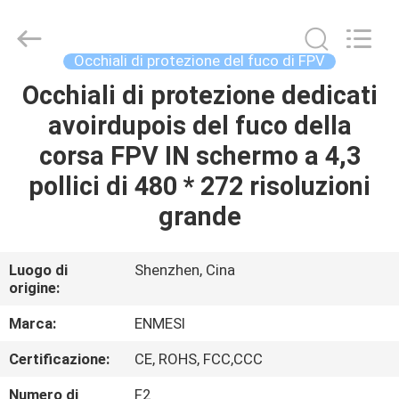
Shenzhen
Anpo
Intelligence
Technology
Co.,
Occhiali di protezione del fuco di FPV
Ltd..
All
Rights
Occhiali di protezione dedicati
CASA
Reserved.
avoirdupois del fuco della
PRODOTTI
corsa FPV IN schermo a 4,3
pollici di 480 * 272 risoluzioni
CIRCA
grande
NOI
Luogo di
Shenzhen, Cina
origine:
GIRO
DELLA
Marca:
ENMESI
FABBRICA
Certificazione:
CE, ROHS, FCC,CCC
Numero di
F2