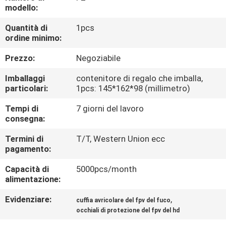
CONTROLLO
modello:
DI
Quantità di
1pcs
ordine minimo:
QUALITÀ
Prezzo:
Negoziabile
NOTIZIE
Imballaggi
contenitore di regalo che imballa,
particolari:
1pcs: 145*162*98 (millimetro)
CASI
Tempi di
7 giorni del lavoro
consegna:
RICHIEDA
Termini di
T/T, Western Union ecc
pagamento:
UNA
Capacità di
5000pcs/month
CITAZIONE
alimentazione:
Evidenziare:
,
cuffia avricolare del fpv del fuco
SHOPPING
occhiali di protezione del fpv del hd
ONLINE