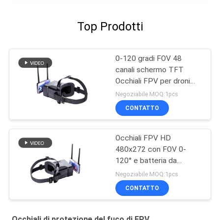
Top Prodotti
0-120 gradi FOV 48
canali schermo TFT
Occhiali FPV per droni
con display da 4,3 pollici
Negoziabile MOQ:1pcs
CONTATTO
Occhiali FPV HD
480x272 con FOV 0-
120° e batteria da
600mAh per visori per
Negoziabile MOQ:1pcs
droni
CONTATTO
Occhiali di protezione del fuco di FPV