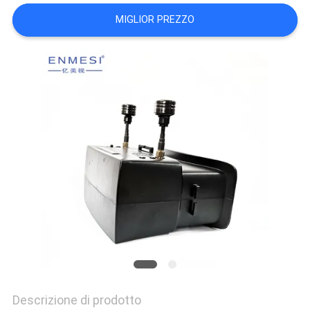
MIGLIOR PREZZO
MAPPA
DEL
SITO
POLITICA
SULLA
PRIVACY
Descrizione di prodotto