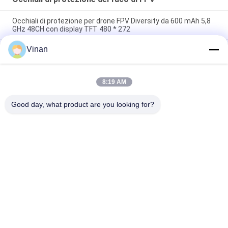
Occhiali di protezione per drone FPV Diversity da 600 mAh 5,8
GHz 48CH con display TFT 480 * 272
Vinan
Mini TFT LCD a 2,7 pollici un migliore principiante di 5,8
gigahertz che corre gli occhiali di protezione 48 Channesl di
FPV
8:19 AM
Grande cannocchiale 2,7" di FOV di TFT LCD monitor di 5.8Ghz
Quadcopter FPV per l'attraversamento della macchina
Good day, what product are you looking for?
Categorie popolari
Tutti
Head Mounted 
Vetri Astuti Dell'AR
Display
Video Vetri Astuti 
Vetri Astuti Di VR
3D
Micro Modulo 
Video Vetri Del 
Dell'esposizione
Teatro Mobile