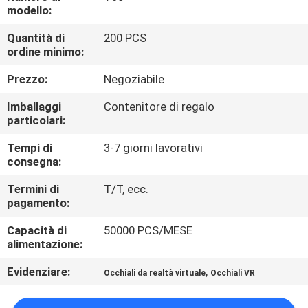
CONTROLLO
modello:
DI
Quantità di
200 PCS
ordine minimo:
QUALITÀ
Prezzo:
Negoziabile
NOTIZIE
Imballaggi
Contenitore di regalo
particolari:
CASI
Tempi di
3-7 giorni lavorativi
consegna:
RICHIEDA
Termini di
T/T, ecc.
pagamento:
UNA
Capacità di
50000 PCS/MESE
CITAZIONE
alimentazione:
Evidenziare:
,
Occhiali da realtà virtuale
Occhiali VR
SHOPPING
ONLINE