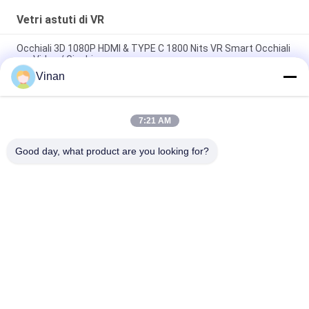
Vetri astuti di VR
Occhiali 3D 1080P HDMI & TYPE C 1800 Nits VR Smart Occhiali
per Video / Giochi
Vinan
ENMESI V50 Occhiali intelligenti AR/VR OLED 3000 Nits 1080P
Display montato sulla testa con USB-C
7:21 AM
ENMESI V30 43 gradi USB-C & HDMI Interfaccia VR Smart
Glasses Visualizzazione video 3D
Good day, what product are you looking for?
Categorie popolari
Tutti
Head Mounted 
Vetri Astuti Dell'AR
Display
Video Vetri Astuti 
Vetri Astuti Di VR
3D
Micro Modulo 
Video Vetri Del 