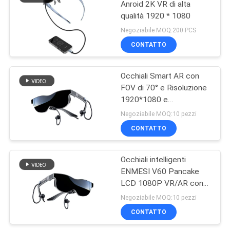
Anroid 2K VR di alta
qualità 1920 * 1080
Negoziabile MOQ:200 PCS
CONTATTO
Occhiali Smart AR con
FOV di 70° e Risoluzione
1920*1080 e
Connettività USB-C
Negoziabile MOQ:10 pezzi
HDMI
CONTATTO
Occhiali intelligenti
ENMESI V60 Pancake
LCD 1080P VR/AR con
tipo C e HDMI
Negoziabile MOQ:10 pezzi
CONTATTO