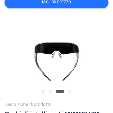
MIGLIOR PREZZO
MAPPA
DEL
SITO
POLITICA
SULLA
PRIVACY
Descrizione di prodotto