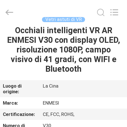
Shenzhen
Anpo
Intelligence
Technology
Co.,
Vetri astuti di VR
Ltd..
All
Rights
Occhiali intelligenti VR AR
CASA
Reserved.
ENMESI V30 con display OLED,
PRODOTTI
risoluzione 1080P, campo
visivo di 41 gradi, con WIFI e
CIRCA
Bluetooth
NOI
Luogo di
La Cina
origine:
GIRO
DELLA
Marca:
ENMESI
FABBRICA
Certificazione:
CE, FCC, ROHS,
Numero di
V30